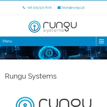
+48 509 972 806
biuro@rungu.pl
Menu
Rungu Systems