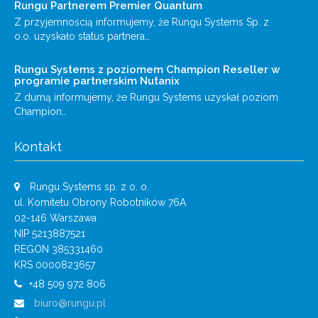
Rungu Partnerem Premier Quantum
Z przyjemnością informujemy, że Rungu Systems Sp. z
o.o. uzyskało status partnera…
Rungu Systems z poziomem Champion Reseller w
programie partnerskim Nutanix
Z dumą informujemy, że Rungu Systems uzyskał poziom
Champion…
Kontakt
Rungu Systems sp. z o. o.
ul. Komitetu Obrony Robotników 76A
02-146 Warszawa
NIP 5213887521
REGON 385331460
KRS 0000823657
+48 509 972 806
biuro@rungu.pl