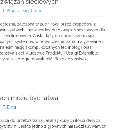
ozwiązań sieciowych
 IT
,
Blog
,
Usługi Cloud
ologiczna, założona w 2004 roku przez ekspertów z
czaniu szybkich i niezawodnych rozwiązań sieciowych dla
ieci firmowych. Arista dąży do uproszczenia sieci,
ikowanych systemów w nowoczesne, zautomatyzowane i
a na eliminację skomplikowanych technologii oraz
stwa sieci. Kluczowe Produkty i Usługi Extensible
atyzacja i programowalność: Bezpieczeństwo:
ych może być łatwa.
 IT
,
Blog
użąca do przetwarzania i analizy dużych ilości danych
wistym. Jest to jedno z głównych narzędzi używanych