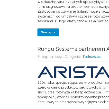
w dziedzinie analizy danych operacyjnych,
form diagnozowania problemów technicznych 
Zastosowania: Używanie Splunk może znaczą
systemach, co umożliwia szybsze rozwiązyw
zasobami IT. Jego elastyczność i skalowalnoś
Więcej >>
Rungu Systems partnerem A
8 sierpnia 2024
| Categories:
Partnerstwa
2004 roku, specjalizująca się w produkcji i 
szeroką gamę produktów sieciowych, w tym p
siecią oraz rozwiązania bezpieczeństwa. Firma
wydajności, które są wykorzystywane przed
chmurowych oraz wysokowydajnych sieciach I