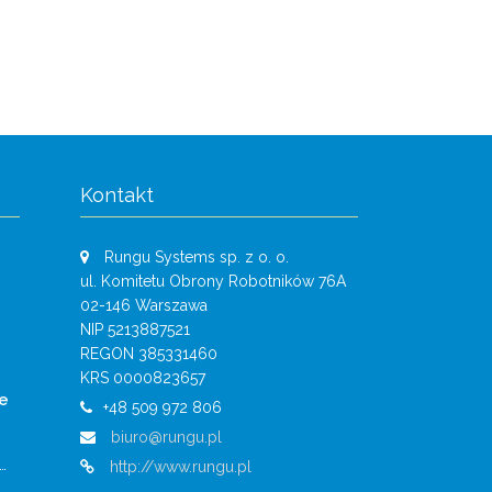
Kontakt
Rungu Systems sp. z o. o.
ul. Komitetu Obrony Robotników 76A
02-146 Warszawa
NIP 5213887521
REGON 385331460
KRS 0000823657
e
+48 509 972 806
biuro@rungu.pl
…
http://www.rungu.pl