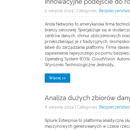
Innowacyjne podejście do r
9 sierpnia 2024
| Categories:
Bezpieczeństwo
Arista Networks to amerykańska firma techn
branży sieciowej. Specjalizuje się w dostar
centrów danych, chmur obliczeniowych oraz s
przekształcając je z tradycyjnych, skompl
łatwe do zarządzania platformy. Firma stawi
zapewnienie najwyższego poziomu bezpieczeń
Operating System (EOS): CloudVision: Autom
Wyróżniki Technologiczne Jednolity…
Więcej >>
Analiza dużych zbiorów dan
8 sierpnia 2024
| Categories:
Bezpieczeństwo
Splunk Enterprise to platforma analityczna sł
maszynowych generowanych w czasie rzeczy