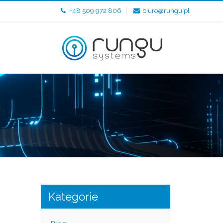
+48 509 972 806
biuro@rungu.pl
Kategorie