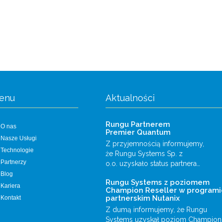
enu
Aktualności
Rungu Partnerem
O nas
Premier Quantum
Nasze Usługi
Z przyjemnością informujemy,
Technologie
że Rungu Systems Sp. z
Partnerzy
o.o. uzyskało status partnera…
Blog
Rungu Systems z poziomem
Kariera
Champion Reseller w programi
partnerskim Nutanix
Kontakt
Z dumą informujemy, że Rungu
Systems uzyskał poziom Champion