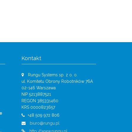
Kontakt
Rungu Systems sp. z o. o.
ul. Komitetu Obrony Robotników 76A
02-146 Warszawa
NIP 5213887521
REGON 385331460
KRS 0000823657
e
+48 509 972 806
biuro@rungu.pl
…
http://www.rungu.pl