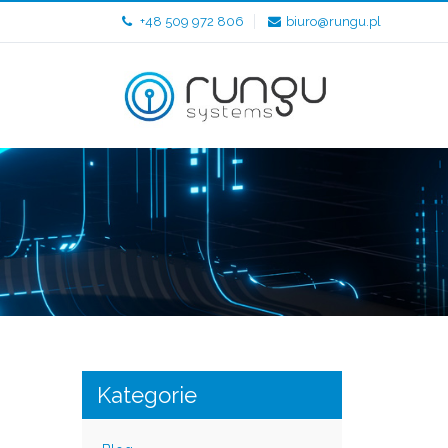
+48 509 972 806
biuro@rungu.pl
Kategorie