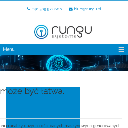
+48 509 972 806
biuro@rungu.pl
Menu
 może być łatwa.
rzania i analizy dużych ilości danych maszynowych generowanych