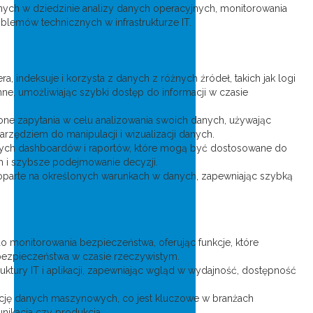
nych w dziedzinie analizy danych operacyjnych, monitorowania
lemów technicznych w infrastrukturze IT.
a, indeksuje i korzysta z danych z różnych źródeł, takich jak logi
inne, umożliwiając szybki dostęp do informacji w czasie
 zapytania w celu analizowania swoich danych, używając
arzędziem do manipulacji i wizualizacji danych.
nych dashboardów i raportów, które mogą być dostosowane do
h i szybsze podejmowanie decyzji.
oparte na określonych warunkach w danych, zapewniając szybką
o monitorowania bezpieczeństwa, oferując funkcje, które
bezpieczeństwa w czasie rzeczywistym.
ktury IT i aplikacji, zapewniając wgląd w wydajność, dostępność
tację danych maszynowych, co jest kluczowe w branżach
unikacja czy produkcja.