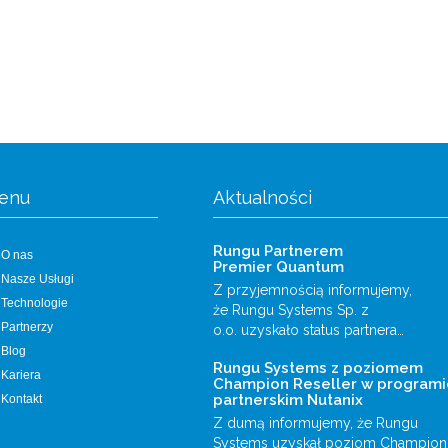
enu
Aktualności
Rungu Partnerem
O nas
Premier Quantum
Nasze Usługi
Z przyjemnością informujemy,
Technologie
że Rungu Systems Sp. z
Partnerzy
o.o. uzyskało status partnera…
Blog
Rungu Systems z poziomem
Kariera
Champion Reseller w programi
partnerskim Nutanix
Kontakt
Z dumą informujemy, że Rungu
Systems uzyskał poziom Champion