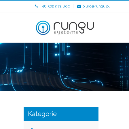
+48 509 972 806
biuro@rungu.pl
Kategorie