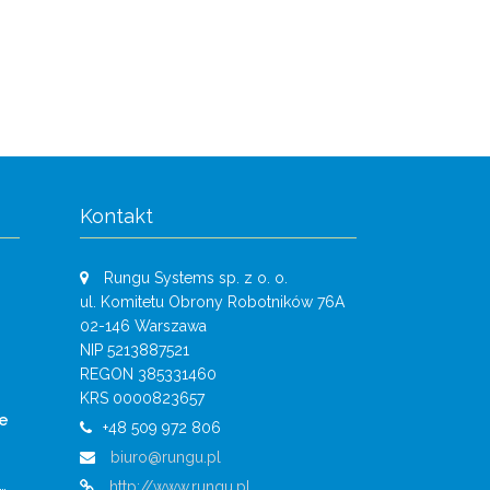
Kontakt
Rungu Systems sp. z o. o.
ul. Komitetu Obrony Robotników 76A
02-146 Warszawa
NIP 5213887521
REGON 385331460
KRS 0000823657
e
+48 509 972 806
biuro@rungu.pl
…
http://www.rungu.pl